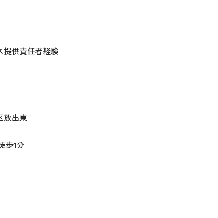
ス提供責任者経験
区放出東
徒歩1分