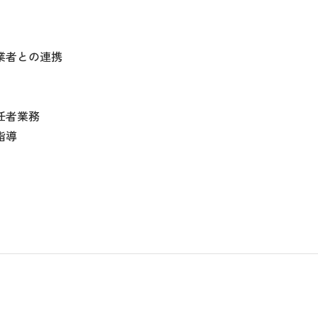
業者との連携
任者業務
指導