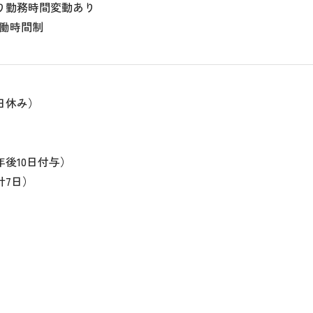
り勤務時間変動あり
労働時間制
日休み）
後10日付与）
計7日）