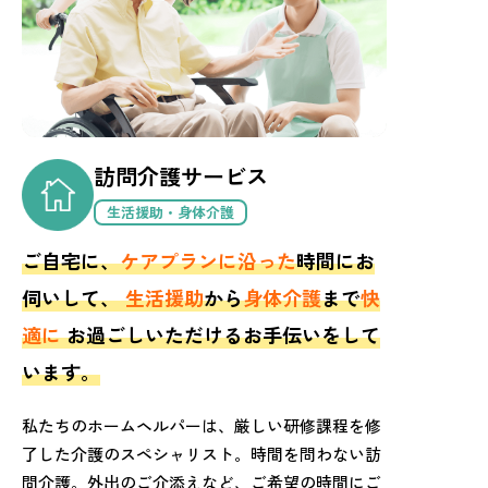
訪問介護サービス
生活援助・身体介護
ご自宅に、
ケアプランに沿った
時間にお
伺いして、
生活援助
から
身体介護
まで
快
適に
お過ごしいただけるお手伝いをして
います。
私たちのホームヘルパーは、厳しい研修課程を修
了した介護のスペシャリスト。時間を問わない訪
問介護。外出のご介添えなど、ご希望の時間にご