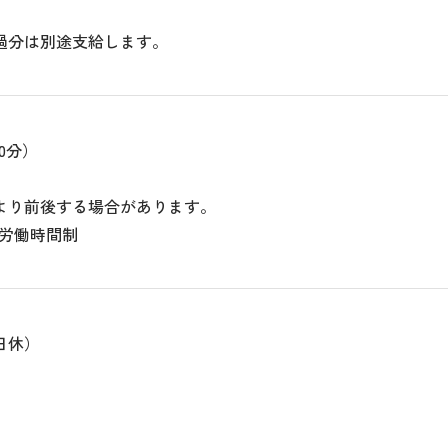
過分は別途支給します。
60分）
より前後する場合があります。
形労働時間制
日休）