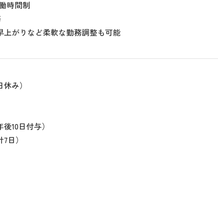
労働時間制
務
早上がりなど柔軟な勤務調整も可能
日休み）
後10日付与）
計7日）