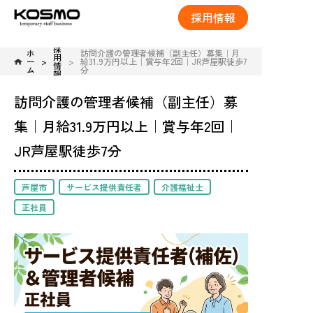
採用情報
採
ホ
訪問介護の管理者候補（副主任）募集｜月
用
ー
給31.9万円以上｜賞与年2回｜JR芦屋駅徒歩7
情
ム
分
報
訪問介護の管理者候補（副主任）募
集｜月給31.9万円以上｜賞与年2回｜
JR芦屋駅徒歩7分
芦屋市
サービス提供責任者
介護福祉士
正社員