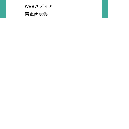
WEBメディア
電車内広告
トリマアプリ
Time Treeアプリ
LINE
Instagram
X
Facebook
知人・友人
プライバシーポリシー
必須
プライバシーポリシー
について
同意する