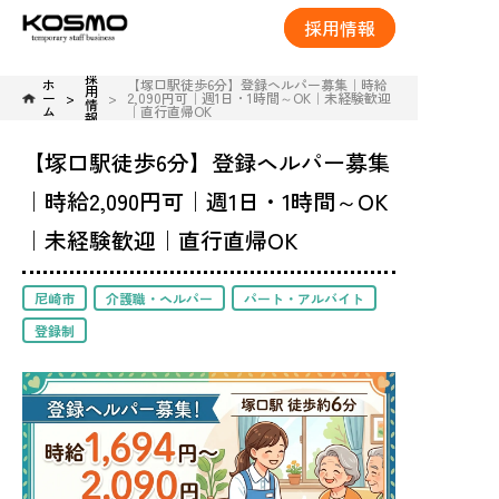
採用情報
採
ホ
【塚口駅徒歩6分】登録ヘルパー募集｜時給
用
ー
2,090円可｜週1日・1時間～OK｜未経験歓迎
情
ム
｜直行直帰OK
報
【塚口駅徒歩6分】登録ヘルパー募集
｜時給2,090円可｜週1日・1時間～OK
｜未経験歓迎｜直行直帰OK
尼崎市
介護職・ヘルパー
パート・アルバイト
登録制