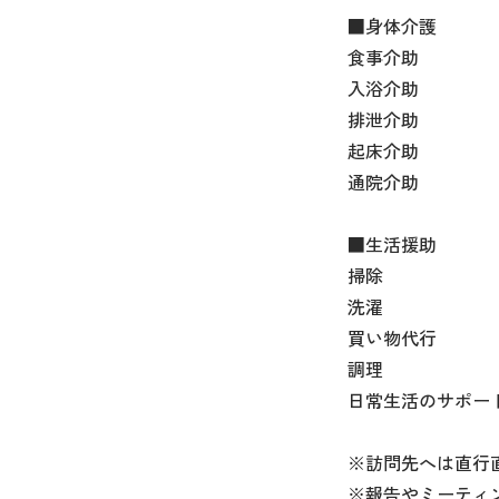
■身体介護
食事介助
入浴介助
排泄介助
起床介助
通院介助
■生活援助
掃除
洗濯
買い物代行
調理
日常生活のサポー
※訪問先へは直行
※報告やミーティ