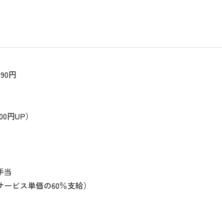
090円
0円UP）
手当
サービス単価の60％支給）