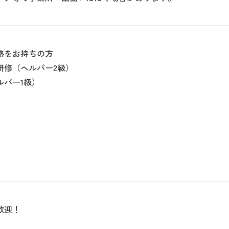
格をお持ちの方
研修（ヘルパー2級）
ルパー1級）
歓迎！