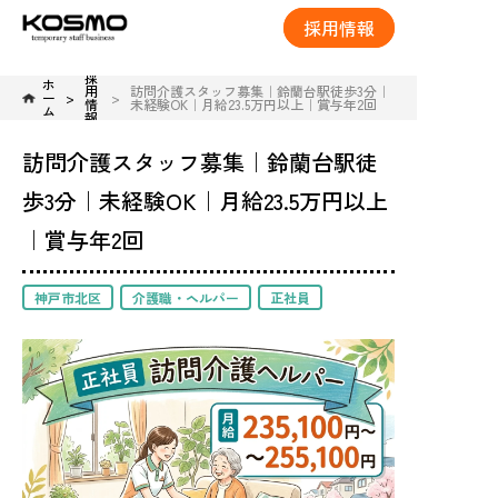
採用情報
採
ホ
用
訪問介護スタッフ募集｜鈴蘭台駅徒歩3分｜
ー
情
未経験OK｜月給23.5万円以上｜賞与年2回
ム
報
訪問介護スタッフ募集｜鈴蘭台駅徒
歩3分｜未経験OK｜月給23.5万円以上
｜賞与年2回
神戸市北区
介護職・ヘルパー
正社員