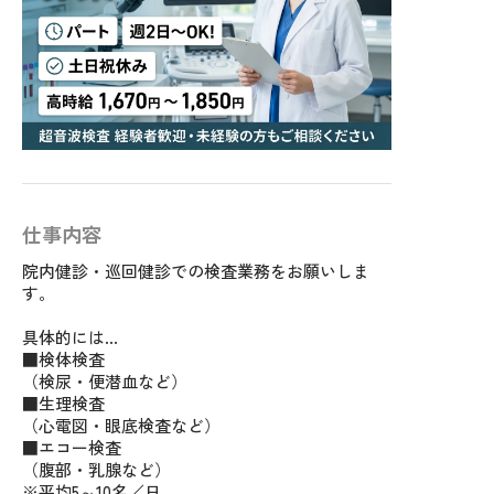
仕事内容
院内健診・巡回健診での検査業務をお願いしま
す。
具体的には…
■検体検査
（検尿・便潜血など）
■生理検査
（心電図・眼底検査など）
■エコー検査
（腹部・乳腺など）
※平均5～10名／日