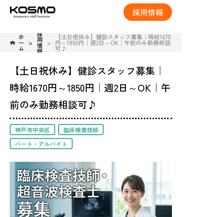
採用情報
採
ホ
【土日祝休み】健診スタッフ募集｜時給1670
用
ー
円～1850円｜週2日～OK｜午前のみ勤務相談
情
ム
可♪
報
【土日祝休み】健診スタッフ募集｜
時給1670円～1850円｜週2日～OK｜午
前のみ勤務相談可♪
神戸市中央区
臨床検査技師
パート・アルバイト