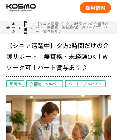
採用情報
採
ホ
【シニア活躍中】夕方3時間だけの介護サポ
用
ー
ート｜無資格・未経験OK｜Wワーク可｜パ
情
ム
ート賞与あり♪
報
【シニア活躍中】夕方3時間だけの介
護サポート｜無資格・未経験OK｜W
ワーク可｜パート賞与あり♪
尼崎市
介護職・ヘルパー
パート・アルバイト