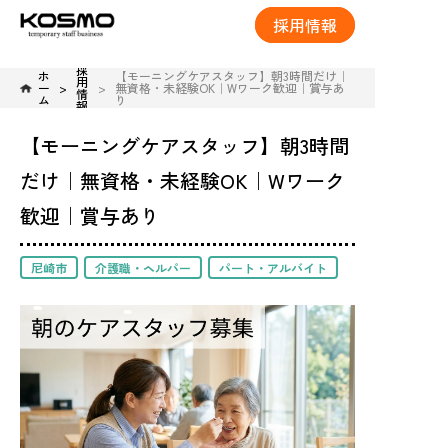
採用情報
採
ホ
【モーニングケアスタッフ】朝3時間だけ｜
用
ー
無資格・未経験OK｜Wワーク歓迎｜賞与あ
情
ム
り
報
【モーニングケアスタッフ】朝3時間
だけ｜無資格・未経験OK｜Wワーク
歓迎｜賞与あり
尼崎市
介護職・ヘルパー
パート・アルバイト