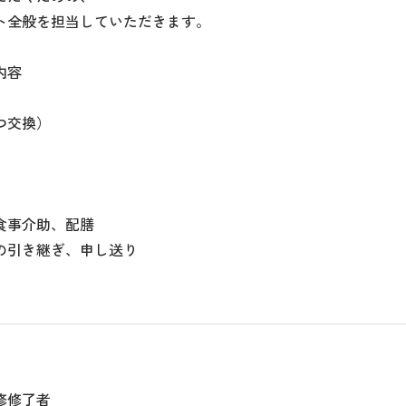
ト全般を担当していただきます。
内容
つ交換）
食事介助、配膳
の引き継ぎ、申し送り
修修了者