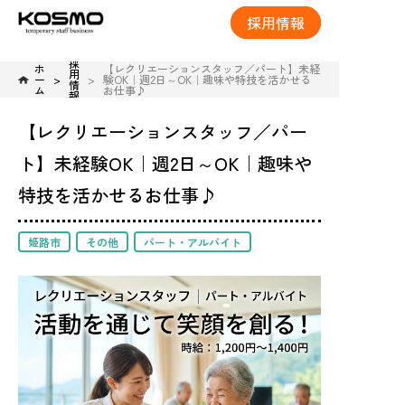
採用情報
採
ホ
【レクリエーションスタッフ／パート】未経
用
ー
験OK｜週2日～OK｜趣味や特技を活かせる
情
ム
お仕事♪
報
【レクリエーションスタッフ／パー
ト】未経験OK｜週2日～OK｜趣味や
特技を活かせるお仕事♪
姫路市
その他
パート・アルバイト