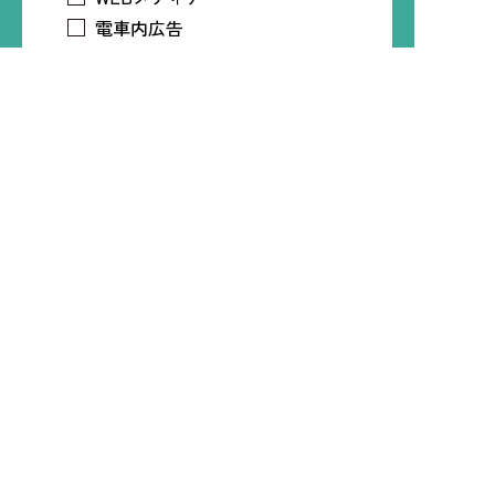
電車内広告
トリマアプリ
Time Treeアプリ
LINE
Instagram
X
Facebook
知人・友人
プライバシーポリシー
必須
プライバシーポリシー
について
同意する