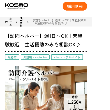
採用情報
採
ホ
用
【訪問ヘルパー】週1日〜OK｜未経験歓迎
ー
情
｜生活援助のみも相談OK♪
ム
報
【訪問ヘルパー】週1日〜OK｜未経
験歓迎｜生活援助のみも相談OK♪
姫路市
介護職・ヘルパー
パート・アルバイト