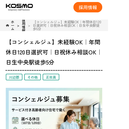
採用情報
採
ホ
【コンシェルジュ】未経験OK｜年間休日120
用
ー
日選択可｜日祝休み相談OK｜日生中央駅徒
情
ム
歩5分
報
【コンシェルジュ】未経験OK｜年間
休日120日選択可｜日祝休み相談OK｜
日生中央駅徒歩5分
川辺郡
その他
正社員