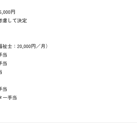
5,000円
考慮して決定
祉士：20,000円／月）
手当
手当
当
手当
ター手当