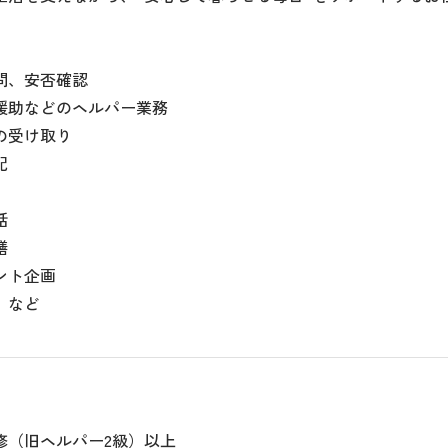
問、安否確認
援助などのヘルパー業務
の受け取り
配
話
膳
ント企画
 など
修（旧ヘルパー2級）以上