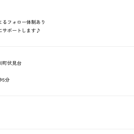
よるフォロー体制あり
にサポートします♪
川町伏見台
歩5分