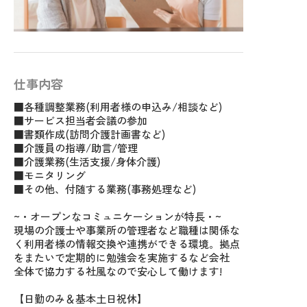
仕事内容
■各種調整業務(利用者様の申込み/相談など)
■サービス担当者会議の参加
■書類作成(訪問介護計画書など)
■介護員の指導/助言/管理
■介護業務(生活支援/身体介護)
■モニタリング
■その他、付随する業務(事務処理など)
~・オープンなコミュニケーションが特長・~
現場の介護士や事業所の管理者など職種は関係な
く利用者様の情報交換や連携ができる環境。拠点
をまたいで定期的に勉強会を実施するなど会社
全体で協力する社風なので安心して働けます!
【日勤のみ＆基本土日祝休】