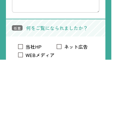
何をご覧になられましたか？
任意
当社HP
ネット広告
WEBメディア
電車内広告
トリマアプリ
Time Treeアプリ
LINE
Instagram
X
Facebook
知人・友人
プライバシーポリシー
必須