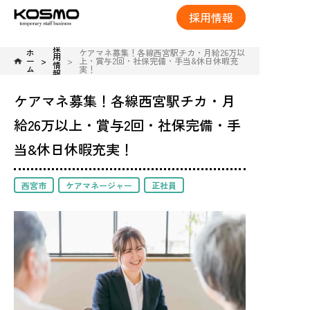
採用情報
採
ホ
ケアマネ募集！各線西宮駅チカ・月給26万以
用
ー
上・賞与2回・社保完備・手当&休日休暇充
情
ム
実！
報
ケアマネ募集！各線西宮駅チカ・月
給26万以上・賞与2回・社保完備・手
当&休日休暇充実！
西宮市
ケアマネージャー
正社員